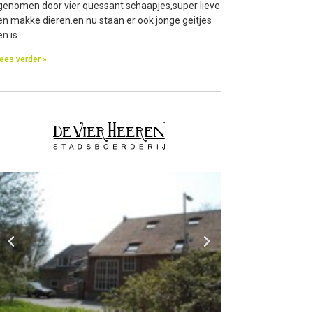
genomen door vier quessant schaapjes,super lieve
en makke dieren.en nu staan er ook jonge geitjes
en is
lees verder »