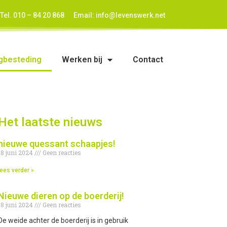
Tel.
010 – 84 20 868
Email:
info@levenswerk.net
gbesteding
Werken bij
Contact
Het laatste nieuws
nieuwe quessant schaapjes!
18 juni 2024
Geen reacties
lees verder »
Nieuwe dieren op de boerderij!
18 juni 2024
Geen reacties
De weide achter de boerderij is in gebruik